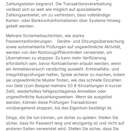
Zahlungsdaten begrenzt. Die Transaktionsverarbeitung
verlässt sich so weit wie möglich auf spezialisierte
Zahlungsanbieter, um zu verhindern, dass vollständige
Karten- oder Bankkontoinformationen über Systeme hinweg
geteilt werden.
Mehrere Sicherheitsschichten, wie starke
Passwortanforderungen、 Geräte- und Sitzungsüberwachung
sowie automatisierte Prüfungen auf ungewöhnliche Aktivität,
werden von den Kontozugriffskontrollen verwendet, um
Übernahmen zu stoppen. Es kann mehr Verifizierung
erforderlich sein, bevor Kontoaktionen erlaubt werden, wenn
ein Anmeldeversuch verdächtig aussieht. Kriminalitäts- und
Integritätsprüfungen helfen, Spiele sicherer zu machen, indem
sie ungewöhnliche Muster finden, wie das schnelle Einzahlen
von Geld (zum Beispiel mehrere 50 €-Einzahlungen in kurzer
Zeit), wiederholtes fehlgeschlagenes Anmelden oder
ungewöhnliche Auszahlungsweisen. Wenn sie ausgelöst
werden, können diese Prüfungen Transaktionen
vorübergehend stoppen, bis das Eigentum bestätigt ist.
Dinge, die Sie tun können, um sicher zu spielen: Stellen Sie
sicher, dass Ihr Passwort lang und einzigartig ist und nicht auf
anderen Seiten verwendet wird. Stellen Sie sicher, dass Sie