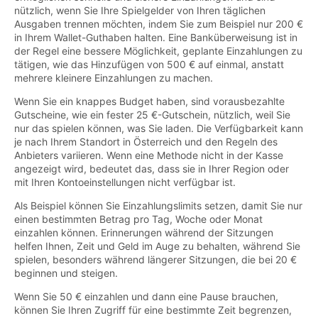
nützlich, wenn Sie Ihre Spielgelder von Ihren täglichen
Ausgaben trennen möchten, indem Sie zum Beispiel nur 200 €
in Ihrem Wallet-Guthaben halten. Eine Banküberweisung ist in
der Regel eine bessere Möglichkeit, geplante Einzahlungen zu
tätigen, wie das Hinzufügen von 500 € auf einmal, anstatt
mehrere kleinere Einzahlungen zu machen.
Wenn Sie ein knappes Budget haben, sind vorausbezahlte
Gutscheine, wie ein fester 25 €-Gutschein, nützlich, weil Sie
nur das spielen können, was Sie laden. Die Verfügbarkeit kann
je nach Ihrem Standort in Österreich und den Regeln des
Anbieters variieren. Wenn eine Methode nicht in der Kasse
angezeigt wird, bedeutet das, dass sie in Ihrer Region oder
mit Ihren Kontoeinstellungen nicht verfügbar ist.
Als Beispiel können Sie Einzahlungslimits setzen, damit Sie nur
einen bestimmten Betrag pro Tag, Woche oder Monat
einzahlen können. Erinnerungen während der Sitzungen
helfen Ihnen, Zeit und Geld im Auge zu behalten, während Sie
spielen, besonders während längerer Sitzungen, die bei 20 €
beginnen und steigen.
Wenn Sie 50 € einzahlen und dann eine Pause brauchen,
können Sie Ihren Zugriff für eine bestimmte Zeit begrenzen,