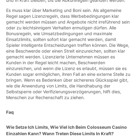
und in Kraft bleiben, bis die Abkühlregeln geändert werden.
Es muss klar über Marketing und Boni sein. Als allgemeine
Regel sagen Lizenzregeln, dass Werbebedingungen klar
gemacht werden müssen und Angebote nicht irreführend sein
oder zu leichtsinnigem Verhalten ermutigen dürfen. Alle
Bonusregeln, wie Umsatzbedingungen und maximale
Einsatzlimits, sollten sofort klar gemacht werden, damit
Spieler intelligente Entscheidungen treffen können. Die Wege,
eine Beschwerde oder einen Streit einzureichen, sollten klar
gemacht werden. Lizenzierte Unternehmen müssen es
Kunden in der Regel leicht machen, Beschwerden
einzureichen, und wenn die Lizenz es erlaubt, müssen sie es
Kunden sogar ermöglichen, ihren Fall an eine externe Stelle zu
bringen. Wenn es Bedenken über sichereres Glücksspiel gibt,
wie die Anwendung von Limits, die Handhabung der
Selbstsperre oder Verifizierungsverzögerungen, hilft dies,
Menschen zur Rechenschaft zu ziehen.
Faq
Wie Setze Ich Limits, Wie Viel Ich Beim Colosseum Casino
Einzahlen Kann? Wann Treten Diese Limits In Kraft?