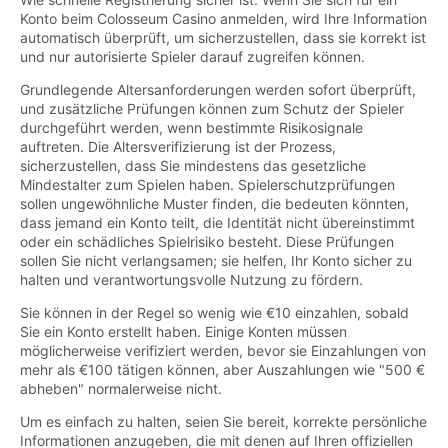
Konto beim Colosseum Casino anmelden, wird Ihre Information
automatisch überprüft, um sicherzustellen, dass sie korrekt ist
und nur autorisierte Spieler darauf zugreifen können.
Grundlegende Altersanforderungen werden sofort überprüft,
und zusätzliche Prüfungen können zum Schutz der Spieler
durchgeführt werden, wenn bestimmte Risikosignale
auftreten. Die Altersverifizierung ist der Prozess,
sicherzustellen, dass Sie mindestens das gesetzliche
Mindestalter zum Spielen haben. Spielerschutzprüfungen
sollen ungewöhnliche Muster finden, die bedeuten könnten,
dass jemand ein Konto teilt, die Identität nicht übereinstimmt
oder ein schädliches Spielrisiko besteht. Diese Prüfungen
sollen Sie nicht verlangsamen; sie helfen, Ihr Konto sicher zu
halten und verantwortungsvolle Nutzung zu fördern.
Sie können in der Regel so wenig wie €10 einzahlen, sobald
Sie ein Konto erstellt haben. Einige Konten müssen
möglicherweise verifiziert werden, bevor sie Einzahlungen von
mehr als €100 tätigen können, aber Auszahlungen wie "500 €
abheben" normalerweise nicht.
Um es einfach zu halten, seien Sie bereit, korrekte persönliche
Informationen anzugeben, die mit denen auf Ihren offiziellen