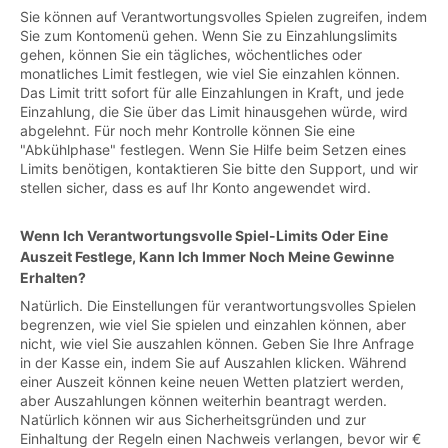
Sie können auf Verantwortungsvolles Spielen zugreifen, indem
Sie zum Kontomenü gehen. Wenn Sie zu Einzahlungslimits
gehen, können Sie ein tägliches, wöchentliches oder
monatliches Limit festlegen, wie viel Sie einzahlen können.
Das Limit tritt sofort für alle Einzahlungen in Kraft, und jede
Einzahlung, die Sie über das Limit hinausgehen würde, wird
abgelehnt. Für noch mehr Kontrolle können Sie eine
"Abkühlphase" festlegen. Wenn Sie Hilfe beim Setzen eines
Limits benötigen, kontaktieren Sie bitte den Support, und wir
stellen sicher, dass es auf Ihr Konto angewendet wird.
Wenn Ich Verantwortungsvolle Spiel-Limits Oder Eine
Auszeit Festlege, Kann Ich Immer Noch Meine Gewinne
Erhalten?
Natürlich. Die Einstellungen für verantwortungsvolles Spielen
begrenzen, wie viel Sie spielen und einzahlen können, aber
nicht, wie viel Sie auszahlen können. Geben Sie Ihre Anfrage
in der Kasse ein, indem Sie auf Auszahlen klicken. Während
einer Auszeit können keine neuen Wetten platziert werden,
aber Auszahlungen können weiterhin beantragt werden.
Natürlich können wir aus Sicherheitsgründen und zur
Einhaltung der Regeln einen Nachweis verlangen, bevor wir €