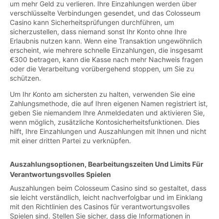
um mehr Geld zu verlieren. Ihre Einzahlungen werden über
verschlüsselte Verbindungen gesendet, und das Colosseum
Casino kann Sicherheitsprüfungen durchführen, um
sicherzustellen, dass niemand sonst Ihr Konto ohne Ihre
Erlaubnis nutzen kann. Wenn eine Transaktion ungewöhnlich
erscheint, wie mehrere schnelle Einzahlungen, die insgesamt
€300 betragen, kann die Kasse nach mehr Nachweis fragen
oder die Verarbeitung vorübergehend stoppen, um Sie zu
schützen.
Um Ihr Konto am sichersten zu halten, verwenden Sie eine
Zahlungsmethode, die auf Ihren eigenen Namen registriert ist,
geben Sie niemandem Ihre Anmeldedaten und aktivieren Sie,
wenn möglich, zusätzliche Kontosicherheitsfunktionen. Dies
hilft, Ihre Einzahlungen und Auszahlungen mit Ihnen und nicht
mit einer dritten Partei zu verknüpfen.
Auszahlungsoptionen, Bearbeitungszeiten Und Limits Für
Verantwortungsvolles Spielen
Auszahlungen beim Colosseum Casino sind so gestaltet, dass
sie leicht verständlich, leicht nachverfolgbar und im Einklang
mit den Richtlinien des Casinos für verantwortungsvolles
Spielen sind. Stellen Sie sicher, dass die Informationen in