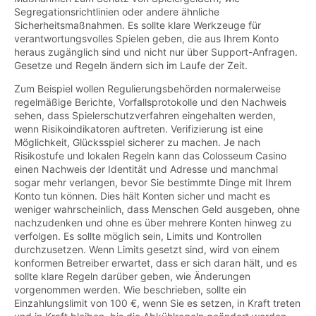
Segregationsrichtlinien oder andere ähnliche
Sicherheitsmaßnahmen. Es sollte klare Werkzeuge für
verantwortungsvolles Spielen geben, die aus Ihrem Konto
heraus zugänglich sind und nicht nur über Support-Anfragen.
Gesetze und Regeln ändern sich im Laufe der Zeit.
Zum Beispiel wollen Regulierungsbehörden normalerweise
regelmäßige Berichte, Vorfallsprotokolle und den Nachweis
sehen, dass Spielerschutzverfahren eingehalten werden,
wenn Risikoindikatoren auftreten. Verifizierung ist eine
Möglichkeit, Glücksspiel sicherer zu machen. Je nach
Risikostufe und lokalen Regeln kann das Colosseum Casino
einen Nachweis der Identität und Adresse und manchmal
sogar mehr verlangen, bevor Sie bestimmte Dinge mit Ihrem
Konto tun können. Dies hält Konten sicher und macht es
weniger wahrscheinlich, dass Menschen Geld ausgeben, ohne
nachzudenken und ohne es über mehrere Konten hinweg zu
verfolgen. Es sollte möglich sein, Limits und Kontrollen
durchzusetzen. Wenn Limits gesetzt sind, wird von einem
konformen Betreiber erwartet, dass er sich daran hält, und es
sollte klare Regeln darüber geben, wie Änderungen
vorgenommen werden. Wie beschrieben, sollte ein
Einzahlungslimit von 100 €, wenn Sie es setzen, in Kraft treten