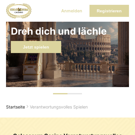
Anmelden
Registrieren
Dreh dich und lächle
Jetzt spielen
Startseite
Verantwortungsvolles Spielen