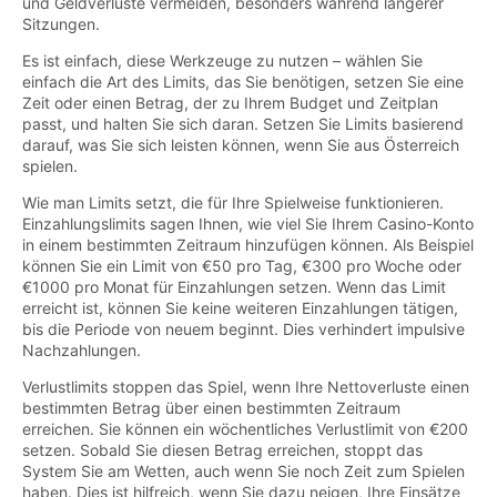
und Geldverluste vermeiden, besonders während längerer
Sitzungen.
Es ist einfach, diese Werkzeuge zu nutzen – wählen Sie
einfach die Art des Limits, das Sie benötigen, setzen Sie eine
Zeit oder einen Betrag, der zu Ihrem Budget und Zeitplan
passt, und halten Sie sich daran. Setzen Sie Limits basierend
darauf, was Sie sich leisten können, wenn Sie aus Österreich
spielen.
Wie man Limits setzt, die für Ihre Spielweise funktionieren.
Einzahlungslimits sagen Ihnen, wie viel Sie Ihrem Casino-Konto
in einem bestimmten Zeitraum hinzufügen können. Als Beispiel
können Sie ein Limit von €50 pro Tag, €300 pro Woche oder
€1000 pro Monat für Einzahlungen setzen. Wenn das Limit
erreicht ist, können Sie keine weiteren Einzahlungen tätigen,
bis die Periode von neuem beginnt. Dies verhindert impulsive
Nachzahlungen.
Verlustlimits stoppen das Spiel, wenn Ihre Nettoverluste einen
bestimmten Betrag über einen bestimmten Zeitraum
erreichen. Sie können ein wöchentliches Verlustlimit von €200
setzen. Sobald Sie diesen Betrag erreichen, stoppt das
System Sie am Wetten, auch wenn Sie noch Zeit zum Spielen
haben. Dies ist hilfreich, wenn Sie dazu neigen, Ihre Einsätze