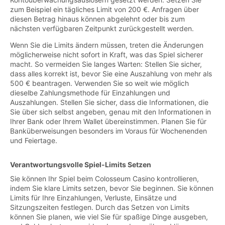
zum Beispiel ein tägliches Limit von 200 €. Anfragen über
diesen Betrag hinaus können abgelehnt oder bis zum
nächsten verfügbaren Zeitpunkt zurückgestellt werden.
Wenn Sie die Limits ändern müssen, treten die Änderungen
möglicherweise nicht sofort in Kraft, was das Spiel sicherer
macht. So vermeiden Sie langes Warten: Stellen Sie sicher,
dass alles korrekt ist, bevor Sie eine Auszahlung von mehr als
500 € beantragen. Verwenden Sie so weit wie möglich
dieselbe Zahlungsmethode für Einzahlungen und
Auszahlungen. Stellen Sie sicher, dass die Informationen, die
Sie über sich selbst angeben, genau mit den Informationen in
Ihrer Bank oder Ihrem Wallet übereinstimmen. Planen Sie für
Banküberweisungen besonders im Voraus für Wochenenden
und Feiertage.
Verantwortungsvolle Spiel-Limits Setzen
Sie können Ihr Spiel beim Colosseum Casino kontrollieren,
indem Sie klare Limits setzen, bevor Sie beginnen. Sie können
Limits für Ihre Einzahlungen, Verluste, Einsätze und
Sitzungszeiten festlegen. Durch das Setzen von Limits
können Sie planen, wie viel Sie für spaßige Dinge ausgeben,