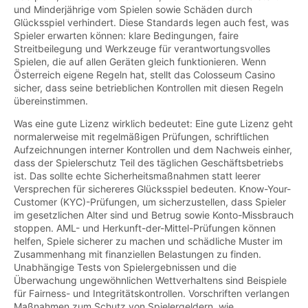
und Minderjährige vom Spielen sowie Schäden durch
Glücksspiel verhindert. Diese Standards legen auch fest, was
Spieler erwarten können: klare Bedingungen, faire
Streitbeilegung und Werkzeuge für verantwortungsvolles
Spielen, die auf allen Geräten gleich funktionieren. Wenn
Österreich eigene Regeln hat, stellt das Colosseum Casino
sicher, dass seine betrieblichen Kontrollen mit diesen Regeln
übereinstimmen.
Was eine gute Lizenz wirklich bedeutet: Eine gute Lizenz geht
normalerweise mit regelmäßigen Prüfungen, schriftlichen
Aufzeichnungen interner Kontrollen und dem Nachweis einher,
dass der Spielerschutz Teil des täglichen Geschäftsbetriebs
ist. Das sollte echte Sicherheitsmaßnahmen statt leerer
Versprechen für sichereres Glücksspiel bedeuten. Know-Your-
Customer (KYC)-Prüfungen, um sicherzustellen, dass Spieler
im gesetzlichen Alter sind und Betrug sowie Konto-Missbrauch
stoppen. AML- und Herkunft-der-Mittel-Prüfungen können
helfen, Spiele sicherer zu machen und schädliche Muster im
Zusammenhang mit finanziellen Belastungen zu finden.
Unabhängige Tests von Spielergebnissen und die
Überwachung ungewöhnlichen Wettverhaltens sind Beispiele
für Fairness- und Integritätskontrollen. Vorschriften verlangen
Maßnahmen zum Schutz von Spielergeldern, wie