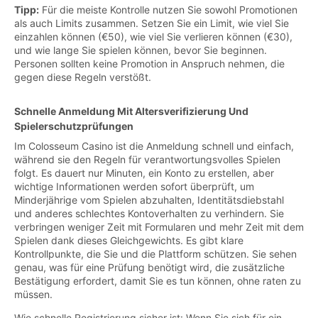
Tipp:
Für die meiste Kontrolle nutzen Sie sowohl Promotionen
als auch Limits zusammen. Setzen Sie ein Limit, wie viel Sie
einzahlen können (€50), wie viel Sie verlieren können (€30),
und wie lange Sie spielen können, bevor Sie beginnen.
Personen sollten keine Promotion in Anspruch nehmen, die
gegen diese Regeln verstößt.
Schnelle Anmeldung Mit Altersverifizierung Und
Spielerschutzprüfungen
Im Colosseum Casino ist die Anmeldung schnell und einfach,
während sie den Regeln für verantwortungsvolles Spielen
folgt. Es dauert nur Minuten, ein Konto zu erstellen, aber
wichtige Informationen werden sofort überprüft, um
Minderjährige vom Spielen abzuhalten, Identitätsdiebstahl
und anderes schlechtes Kontoverhalten zu verhindern. Sie
verbringen weniger Zeit mit Formularen und mehr Zeit mit dem
Spielen dank dieses Gleichgewichts. Es gibt klare
Kontrollpunkte, die Sie und die Plattform schützen. Sie sehen
genau, was für eine Prüfung benötigt wird, die zusätzliche
Bestätigung erfordert, damit Sie es tun können, ohne raten zu
müssen.
Wie schnelle Registrierung sicher ist: Wenn Sie sich für ein