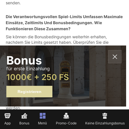
senden.
Die Verantwortungsvollen Spiel-Limits Umfassen Maximale
Einsätze, Zeitlimits Und Bonusbedingungen. Wie
Funktionieren Diese Zusammen?
Sie können die Bonusbedingungen weiterhin erhalten,
nachdem Sie Limits gesetzt haben. Überprüfen Sie die
Bonuskarte in den Promotionen, um zu sehen, für welche
Spiele Sie sie verwenden können, wie viel Sie pro Spin oder
Bonus
Hand setzen können und ob es eine Zeitbegrenzung gibt, bis
wann Sie das Wetten abschließen müssen. Wenn Sie strenge
für erste Einzahlung
Limits für Einzahlungen oder das Spielen in einer Sitzung
1000€ + 250 FS
festlegen, stellen Sie sicher, dass diese mit Ihrem Bonusplan
übereinstimmen. So werden Sie nicht mehr einzahlen, als Sie
geplant haben, oder die Zeit ausgehen. Gemäß den
Bonusregeln können der Bonus und alle daraus resultierenden
Registrieren
Gewinne geändert oder storniert werden, wenn der maximale
Einsatz überschritten wird oder bestimmte Spiele gespielt
werden.
Warum Muss Ich Verifiziert Werden (kyc)? Welche
App
Bonus
Promo-Code
Keine Einzahlungsbonus
Menü
Dokumente Brauchen Österreich-Spieler?