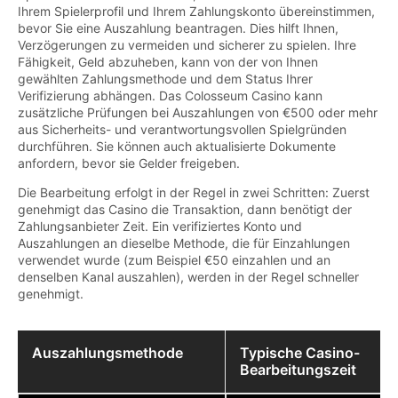
Ihrem Spielerprofil und Ihrem Zahlungskonto übereinstimmen,
bevor Sie eine Auszahlung beantragen. Dies hilft Ihnen,
Verzögerungen zu vermeiden und sicherer zu spielen. Ihre
Fähigkeit, Geld abzuheben, kann von der von Ihnen
gewählten Zahlungsmethode und dem Status Ihrer
Verifizierung abhängen. Das Colosseum Casino kann
zusätzliche Prüfungen bei Auszahlungen von €500 oder mehr
aus Sicherheits- und verantwortungsvollen Spielgründen
durchführen. Sie können auch aktualisierte Dokumente
anfordern, bevor sie Gelder freigeben.
Die Bearbeitung erfolgt in der Regel in zwei Schritten: Zuerst
genehmigt das Casino die Transaktion, dann benötigt der
Zahlungsanbieter Zeit. Ein verifiziertes Konto und
Auszahlungen an dieselbe Methode, die für Einzahlungen
verwendet wurde (zum Beispiel €50 einzahlen und an
denselben Kanal auszahlen), werden in der Regel schneller
genehmigt.
Auszahlungsmethode
Typische Casino-
Bearbeitungszeit