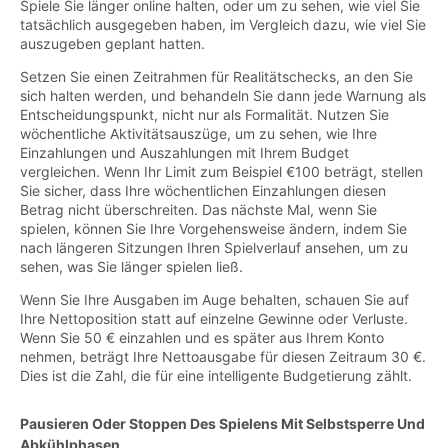
Spiele Sie länger online halten, oder um zu sehen, wie viel Sie
tatsächlich ausgegeben haben, im Vergleich dazu, wie viel Sie
auszugeben geplant hatten.
Setzen Sie einen Zeitrahmen für Realitätschecks, an den Sie
sich halten werden, und behandeln Sie dann jede Warnung als
Entscheidungspunkt, nicht nur als Formalität. Nutzen Sie
wöchentliche Aktivitätsauszüge, um zu sehen, wie Ihre
Einzahlungen und Auszahlungen mit Ihrem Budget
vergleichen. Wenn Ihr Limit zum Beispiel €100 beträgt, stellen
Sie sicher, dass Ihre wöchentlichen Einzahlungen diesen
Betrag nicht überschreiten. Das nächste Mal, wenn Sie
spielen, können Sie Ihre Vorgehensweise ändern, indem Sie
nach längeren Sitzungen Ihren Spielverlauf ansehen, um zu
sehen, was Sie länger spielen ließ.
Wenn Sie Ihre Ausgaben im Auge behalten, schauen Sie auf
Ihre Nettoposition statt auf einzelne Gewinne oder Verluste.
Wenn Sie 50 € einzahlen und es später aus Ihrem Konto
nehmen, beträgt Ihre Nettoausgabe für diesen Zeitraum 30 €.
Dies ist die Zahl, die für eine intelligente Budgetierung zählt.
Pausieren Oder Stoppen Des Spielens Mit Selbstsperre Und
Abkühlphasen