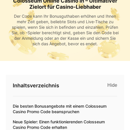
Colosseum Online Casino In – Ultimativer
Zielort für Casino-Liebhaber
Der Code kann Ihr Bonusguthaben erhöhen und Ihnen
mehr Zeit geben, beliebte Slots und Live-Tische zu
spielen, wenn Sie sich in befinden und einzahlen. Prüfen
Sie, ob -Spieler berechtigt sind, geben Sie den Code bei
der Anmeldung oder an der Kasse ein und sichern Sie
sich das Angebot, bevor es endet.
Inhaltsverzeichnis
Hide
Die besten Bonusangebote mit einem Colosseum
Casino Promo Code beanspruchen
Neue Spieler: Einen funktionierenden Colosseum
Casino Promo Code erhalten