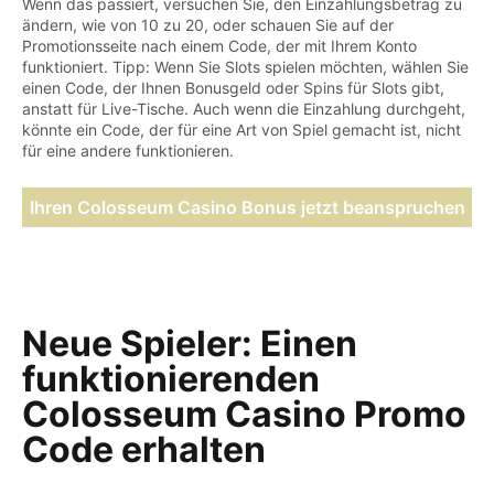
Wenn das passiert, versuchen Sie, den Einzahlungsbetrag zu
ändern, wie von 10 zu 20, oder schauen Sie auf der
Promotionsseite nach einem Code, der mit Ihrem Konto
funktioniert. Tipp: Wenn Sie Slots spielen möchten, wählen Sie
einen Code, der Ihnen Bonusgeld oder Spins für Slots gibt,
anstatt für Live-Tische. Auch wenn die Einzahlung durchgeht,
könnte ein Code, der für eine Art von Spiel gemacht ist, nicht
für eine andere funktionieren.
Ihren Colosseum Casino Bonus jetzt beanspruchen
Neue Spieler: Einen
funktionierenden
Colosseum Casino Promo
Code erhalten