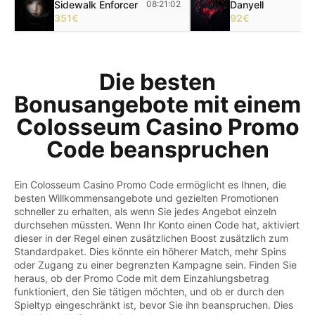
Sidewalk Enforcer
08:21:02
Danyell
08
351€
92€
Die besten
Bonusangebote mit einem
Colosseum Casino Promo
Code beanspruchen
Ein Colosseum Casino Promo Code ermöglicht es Ihnen, die
besten Willkommensangebote und gezielten Promotionen
schneller zu erhalten, als wenn Sie jedes Angebot einzeln
durchsehen müssten. Wenn Ihr Konto einen Code hat, aktiviert
dieser in der Regel einen zusätzlichen Boost zusätzlich zum
Standardpaket. Dies könnte ein höherer Match, mehr Spins
oder Zugang zu einer begrenzten Kampagne sein. Finden Sie
heraus, ob der Promo Code mit dem Einzahlungsbetrag
funktioniert, den Sie tätigen möchten, und ob er durch den
Spieltyp eingeschränkt ist, bevor Sie ihn beanspruchen. Dies