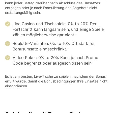
kann jeder Betrag darüber nach Abschluss des Umsatzes
entzogen oder je nach Formulierung des Angebots nicht
erstattungsfähig sein.
Live Casino und Tischspiele: 0% to 20% Der
Fortschritt kann langsam sein, und einige Spiele
zählen möglicherweise gar nicht.
Roulette-Varianten: 0% to 10% Oft stark für
Bonusumsatz eingeschränkt.
Video Poker: 0% to 20% Kann je nach Promo
Code begrenzt oder ausgeschlossen sein.
Es ist am besten, Live-Tische zu spielen, nachdem der Bonus
erfüllt wurde, damit die Bonusbedingungen Ihre Einsätze nicht
einschränken.