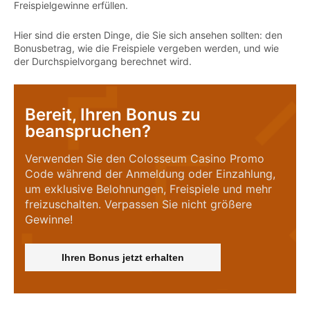
Freispielgewinne erfüllen.
Hier sind die ersten Dinge, die Sie sich ansehen sollten: den
Bonusbetrag, wie die Freispiele vergeben werden, und wie
der Durchspielvorgang berechnet wird.
Bereit, Ihren Bonus zu
beanspruchen?
Verwenden Sie den Colosseum Casino Promo
Code während der Anmeldung oder Einzahlung,
um exklusive Belohnungen, Freispiele und mehr
freizuschalten. Verpassen Sie nicht größere
Gewinne!
Ihren Bonus jetzt erhalten