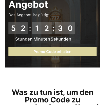
Angebot
Das Angebot ist gültig:
5
2
1
2
2
8
:
:
Stunden
Minuten
Sekunden
Promo Code erhalten
Was zu tun ist, um den
Promo Code zu