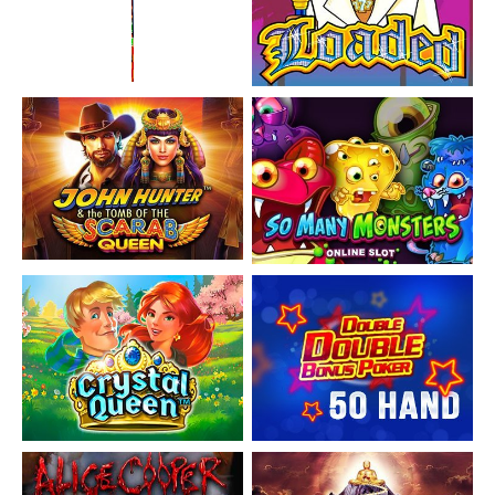
Verifizierung (KYC) und erforderliche Dokumente
Promo Code für Colosseum Casino