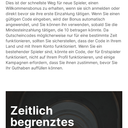
Dies ist der schnellste Weg für neue Spieler, einen
Willkommensbonus zu erhalten, wenn sie sich anmelden oder
direkt bevor sie ihre erste Einzahlung tätigen. Wenn Sie einen
gültigen Code eingeben, wird der Bonus automatisch
angewendet, und Sie können ihn verwenden, sobald Sie die
Mindesteinzahlung tätigen, die 10 betragen könnte. Da
Gutscheincodes möglicherweise nur für eine bestimmte Zeit
funktionieren, sollten Sie sicherstellen, dass der Code in Ihrem
Land und mit Ihrem Konto funktioniert. Wenn Sie ein
bestehender Spieler sind, könnte ein Code, der für Erstspieler
funktioniert, nicht auf Ihrem Profil funktionieren, und einige
Kampagnen erfordern, dass Sie ihnen zustimmen, bevor Sie
Ihr Guthaben auffüllen können.
Zeitlich
begrenztes