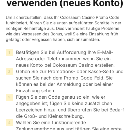
verwenden (neues Konto)
Um sicherzustellen, dass Ihr Colosseum Casino Promo Code
funktioniert, führen Sie die unten aufgeführten Schritte in der
richtigen Reihenfolge aus. Dies verhindert häufige Probleme
wie das Verpassen des Bonus, weil Sie eine Einzahlung früh
getätigt oder vergessen haben, sich anzumelden.
Bestätigen Sie bei Aufforderung Ihre E-Mail-
Adresse oder Telefonnummer, wenn Sie ein
neues Konto bei Colosseum Casino erstellen.
Gehen Sie zur Promotions- oder Kasse-Seite und
suchen Sie nach dem Promo-Code-Feld. Sie
können es bei der Anmeldung oder bei einer
Einzahlung sehen.
Fügen Sie den Code genau so ein, wie er
angegeben ist; fügen Sie keine zusätzlichen
Leerzeichen hinzu, und überprüfen Sie bei Bedarf
die Groß- und Kleinschreibung.
Wählen Sie eine funktionierende
Zahlungsmethode aus und tätigen Sie eine erste