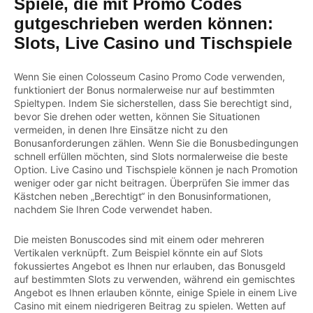
Spiele, die mit Promo Codes
gutgeschrieben werden können:
Slots, Live Casino und Tischspiele
Wenn Sie einen Colosseum Casino Promo Code verwenden,
funktioniert der Bonus normalerweise nur auf bestimmten
Spieltypen. Indem Sie sicherstellen, dass Sie berechtigt sind,
bevor Sie drehen oder wetten, können Sie Situationen
vermeiden, in denen Ihre Einsätze nicht zu den
Bonusanforderungen zählen. Wenn Sie die Bonusbedingungen
schnell erfüllen möchten, sind Slots normalerweise die beste
Option. Live Casino und Tischspiele können je nach Promotion
weniger oder gar nicht beitragen. Überprüfen Sie immer das
Kästchen neben „Berechtigt“ in den Bonusinformationen,
nachdem Sie Ihren Code verwendet haben.
Die meisten Bonuscodes sind mit einem oder mehreren
Vertikalen verknüpft. Zum Beispiel könnte ein auf Slots
fokussiertes Angebot es Ihnen nur erlauben, das Bonusgeld
auf bestimmten Slots zu verwenden, während ein gemischtes
Angebot es Ihnen erlauben könnte, einige Spiele in einem Live
Casino mit einem niedrigeren Beitrag zu spielen. Wetten auf