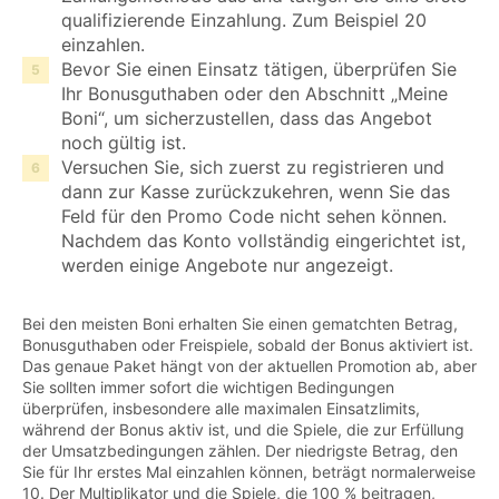
qualifizierende Einzahlung. Zum Beispiel 20
einzahlen.
Bevor Sie einen Einsatz tätigen, überprüfen Sie
Ihr Bonusguthaben oder den Abschnitt „Meine
Boni“, um sicherzustellen, dass das Angebot
noch gültig ist.
Versuchen Sie, sich zuerst zu registrieren und
dann zur Kasse zurückzukehren, wenn Sie das
Feld für den Promo Code nicht sehen können.
Nachdem das Konto vollständig eingerichtet ist,
werden einige Angebote nur angezeigt.
Bei den meisten Boni erhalten Sie einen gematchten Betrag,
Bonusguthaben oder Freispiele, sobald der Bonus aktiviert ist.
Das genaue Paket hängt von der aktuellen Promotion ab, aber
Sie sollten immer sofort die wichtigen Bedingungen
überprüfen, insbesondere alle maximalen Einsatzlimits,
während der Bonus aktiv ist, und die Spiele, die zur Erfüllung
der Umsatzbedingungen zählen. Der niedrigste Betrag, den
Sie für Ihr erstes Mal einzahlen können, beträgt normalerweise
10. Der Multiplikator und die Spiele, die 100 % beitragen,