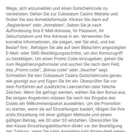
Wege, sich anzumelden und einen Gutscheincode zu
verwenden: Gehen Sie zur Colosseum Casino Website und
finden Sie das Anmeldeformular. Klicken Sie dann auf
„Registrieren“ oder „Anmelden“. Geben Sie je nach
Aufforderung Ihre E-Mail-Adresse, Ihr Passwort, Ihr
Geburtsdatum und Ihre Adresse in ein. Verwenden Sie
korrekte Informationen, die zeigen, wer Sie sind, und bei
Bedarf Ihre . Befolgen Sie alle auf dem Bildschirm angezeigten
E-Mail- oder SMS-Bestätigungsschritte, um den Kontozugriff
zu bestätigen. Um einen Promo Code einzugeben, gehen Sie
zum Registrierungsformular und suchen Sie nach dem Feld,
das „Promo code“, „Bonus code“ oder „Voucher“ sagt.
Schneiden Sie den Colosseum Casino Gutscheincode genau
wie gezeigt aus und fügen Sie ihn ein. Überprüfen Sie vor
dem Fortfahren auf zusätzliche Leerzeichen oder falsche
Zeichen. Wenn Sie gefragt werden, wählen Sie den Bonus aus.
Bei einigen Angeboten müssen Sie nach der Eingabe des
Codes ein Willkommenspaket auswählen. Um die Promotion
zu starten, wenn sie auf Einzahlungen basiert, tätigen Sie Ihre
erste Einzahlung mit einer gültigen Methode und einem
gültigen Betrag, wie 20 oder 50 einzahlen. Überprüfen Sie
den Kasse-Einzahlungsbildschirm direkt vor der Bestätigung
der Zahlung, wenn Sie beim Anmelden kein Promo-Feld sehen.